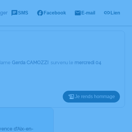
ager
SMS
Facebook
E-mail
Lien
adame
Gerda CAMOZZI
survenu le
mercredi 04
Je rends hommage
vence d'Aix-en-