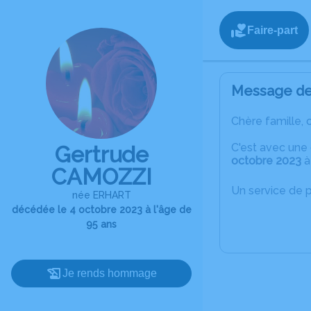
Faire-part
Message de 
Chère famille, 
C'est avec une
Gertrude
octobre 2023
à
CAMOZZI
Un service de 
née ERHART
décédée le 4 octobre 2023 à l'âge de
95 ans
Je rends hommage