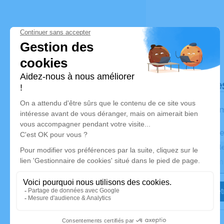
Déroulé de
Les inform
Activez une ale
Recevoir une ale
Je veux êtr