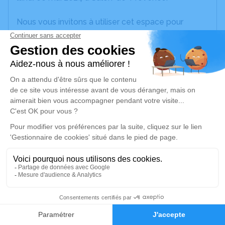
Nous vous invitons à utiliser cet espace pour
laisser vos condoléances, partager des photos
souvenirs, une anecdote ou exprimer vos pensées
à travers des poèmes ou des textes. Cet endroit
est un lieu d'expression dédié à honorer la
mémoire de Louis MERLIN.
Je rends hommage
Cérémonie religieuse
lundi 13 mai 2024 à 14h30
Église Saint-Léger de Saint-Chamas
8 Rue Emile Fabre
13250 Saint-Chamas
1
Faire-part
Hommages
Je rends hommage