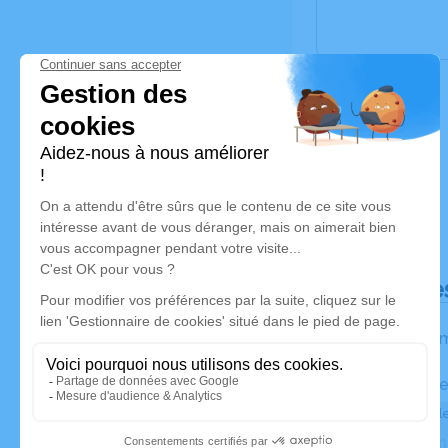
Déroulé de
Les inform
Activez une ale
Recevoir une ale