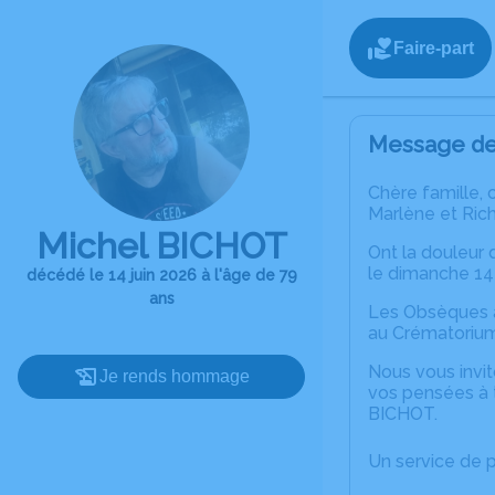
Faire-part
Message de 
Chère famille, 
Marlène et Ri
Michel BICHOT
Ont la douleur
le dimanche 14 
décédé le 14 juin 2026 à l'âge de 79
ans
Les Obsèques au
au Crématori
Nous vous invit
Je rends hommage
vos pensées à t
BICHOT.
Un service de 