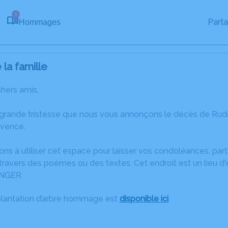
1
Part
Hommages
la famille
chers amis,
 grande tristesse que nous vous annonçons le décès de Ru
ovence.
ons à utiliser cet espace pour laisser vos condoléances, pa
travers des poèmes ou des textes. Cet endroit est un lieu d
INGER.
plantation d’arbre hommage est
disponible ici
.