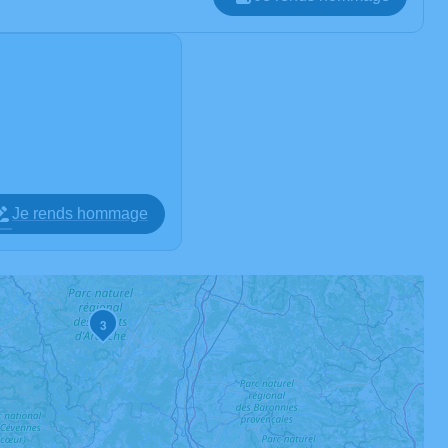
Je rends hommage
3