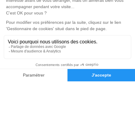
12 Rue Voltaire – 13250 – Saint-Chamas
4.9/5 – 46 avis
Pompes Funèbres Herent
04 90 45 95 94
pfherent@gmail.com
19 Cours Aristide Briand – 13580 – La Fare-les-Oliviers
5/5 – 100 avis
Nos Services
Liens utiles
Organiser des obsèques
Avis de décès
04 42 11 04 12
Demande de devis
Monuments funéraires
Demande de rendez-vous
en agence
Services aux familles
Nos réseaux sociaux
Mentions légales
Politique de traitement des données personnelles
Politique d’utilisation des cookies
Gestionnaire de cookies