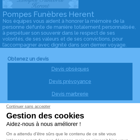
Pompes Funèbres Herent
Nos équipes vous aident à honorer la mémoire de la
personne défunte de manière totalement personnalisée,
à perpétuer son souvenir dans le respect de ses
volontés, de ses valeurs et de ses convictions, pour
l’accompagner avec dignité dans son dernier voyage.
Obtenez un devis
Devis obsèques
Devis prévoyance
Devis marbrerie
Nos agences
Pompes Funèbres Herent
04 42 11 04 12
pfherent13250@gmail.com