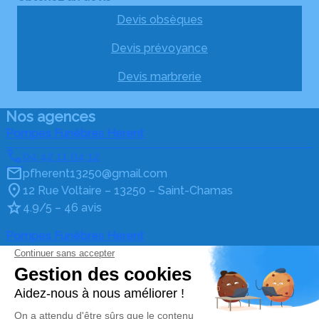
Devis obsèques
Devis prévoyance
Devis marbrerie
Nos agences
Pompes Funèbres Herent
04 42 11 04 12
pfherent13250@gmail.com
12 Rue Voltaire – 13250 – Saint-Chamas
4.9/5 – 46 avis
Pompes Funèbres Herent
04 90 45 95 94
pfherent@gmail.com
19 Cours Aristide Briand – 13580 – La Fare-les-Oliviers
5/5 – 100 avis