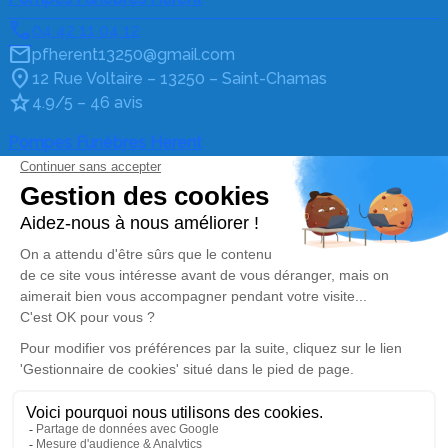
04 42 11 04 12
pfherent13250@gmail.com
12 Rue Voltaire – 13250 – Saint-Chamas
4.9/5 – 46 avis
Pompes Funèbres Herent
04 90 45 95 94
pfherent@gmail.com
19 Cours Aristide Briand – 13580 – La Fare-les-Oliviers
5/5 – 100 avis
Nos Services
Liens utiles
Organiser des obsèques
Avis de décès
Monuments funéraires
Demande de rendez-vous
en agence
Services aux familles
Nos réseaux sociaux
Mentions légales
Politique de traitement des données personnelles