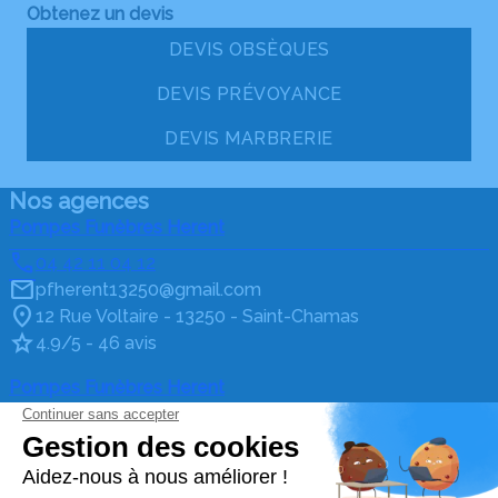
Obtenez un devis
DEVIS OBSÈQUES
DEVIS PRÉVOYANCE
DEVIS MARBRERIE
Nos agences
Pompes Funèbres Herent
04 42 11 04 12
pfherent13250@gmail.com
12 Rue Voltaire - 13250 - Saint-Chamas
4.9/5 - 46 avis
Pompes Funèbres Herent
04 90 45 95 94
pfherent@gmail.com
19 Cours Aristide Briand - 13580 - La Fare-les-Oliviers